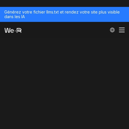
Générez votre fichier llms.txt et rendez votre site plus visible
dans les IA