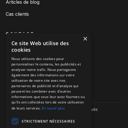
Articles de blog
Cas clients
CONTACT
×
Ce site Web utilise des
Prendre rendez-vous
cookies
Nous appeler
Nous utilisons des cookies pour
personnaliser le contenu, les publicités et
Nous écrire
analyser notre trafic. Nous partageons
également des informations sur votre
Itinéraire vers nos bureaux
utilisation de notre site avec nos
partenaires de publicité et d'analyse qui
peuvent les combiner avec d'autres
informations que vous leur avez fournies ou
qu'ils ont collectées lors de votre utilisation
de leurs services.
En savoir plus
Copyright ©
2026
| We-R. | Tous droits réservés
Mentions légales
Politique de confidentialité
STRICTEMENT NÉCESSAIRES
Sitemap