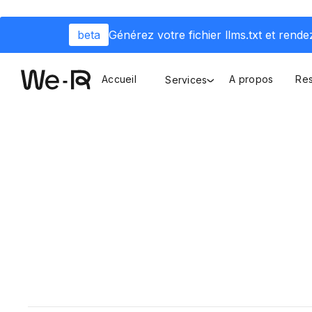
beta
Générez votre fichier llms.txt et rendez
Accueil
A propos
Re
Services