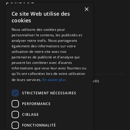
CONTACT
×
Ce site Web utilise des
Prendre rendez-vous
cookies
Nous appeler
Nous utilisons des cookies pour
personnaliser le contenu, les publicités et
Nous écrire
analyser notre trafic. Nous partageons
également des informations sur votre
Itinéraire vers nos bureaux
utilisation de notre site avec nos
partenaires de publicité et d'analyse qui
peuvent les combiner avec d'autres
informations que vous leur avez fournies ou
qu'ils ont collectées lors de votre utilisation
de leurs services.
En savoir plus
Copyright ©
2026
| We-R. | Tous droits réservés
Mentions légales
Politique de confidentialité
STRICTEMENT NÉCESSAIRES
Sitemap
PERFORMANCE
CIBLAGE
FONCTIONNALITÉ