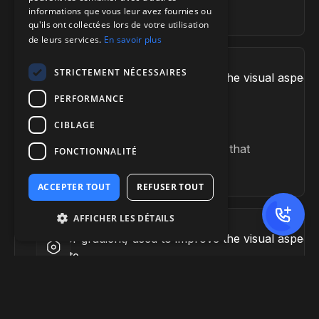
with no long-term commitment.
informations que vous leur avez fournies ou
qu'ils ont collectées lors de votre utilisation
de leurs services.
En savoir plus
STRICTEMENT NÉCESSAIRES
PERFORMANCE
Execution without surprise
CIBLAGE
We deliver pixel-perfect integration that
FONCTIONNALITÉ
precisely matches your designs.
ACCEPTER TOUT
REFUSER TOUT
AFFICHER LES DÉTAILS
Advanced integrations
Seamless integration with your CRM,